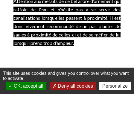
Attention aux méfaits de ce bel arbre d’ornement qui
raffole de l’eau et n’hésite pas à se servir des
canalisations lorsqu’elles passent à proximité. Il est
donc vivement recommandé de ne pas planter de
saules à proximité de celles-ci et de se méfier de lui
lorsqu’il prend trop d’ampleur.
This site uses cookies and gives you control over what you want
to activate
OK, accept all
Deny all cookies
Personalize
Contactez votre mairie
Commune de Coutouvre
31 Grande Rue
42460 Coutouvre - FRANCE
+33 4 77 66 21 13