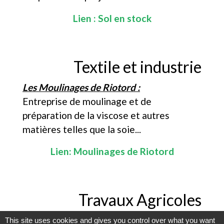
Lien :
Sol en stock
Textile et industrie
Les Moulinages de Riotord :
Entreprise de moulinage et de
préparation de la viscose et autres
matières telles que la soie...
Lien:
Moulinages de Riotord
Travaux Agricoles
Monnet Flavien :
This site uses cookies and gives you control over what you want