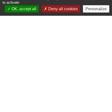
to activate
MONNET Flavien propose des
OK, accept all
Deny all cookies
Personalize
prestations de travaux agricoles. Il
intervient pour le labour, le semis, le
fauchage et d'autres opérations liées à
l'entretien et à la gestion des cultures.
TSC José MACEL :
Travaux sur cordes
Travaux publics et
aménagement
2 TPE Thoral :
Entreprise spécialisée dans les travaux