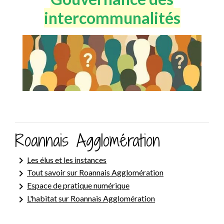
intercommunalités
Roannais Agglomération
keyboard_arrow_right
Les élus et les instances
keyboard_arrow_right
Tout savoir sur Roannais Agglomération
keyboard_arrow_right
Espace de pratique numérique
keyboard_arrow_right
L'habitat sur Roannais Agglomération