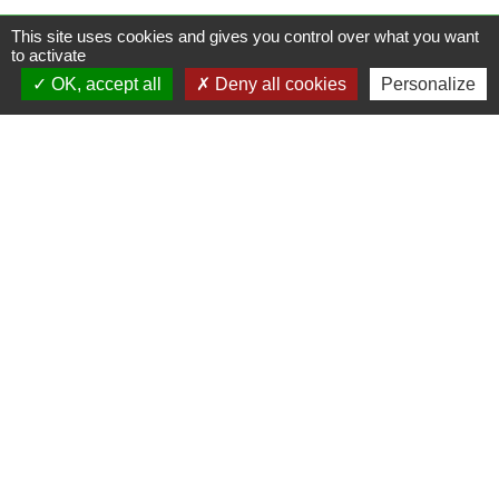
This site uses cookies and gives you control over what you want
Contactez votre mairie
to activate
OK, accept all
Deny all cookies
Personalize
Commune de Coutouvre
31 Grande Rue
42460 Coutouvre - FRANCE
+33 4 77 66 21 13
Contact par formulaire
Mentions légales
-
Politique de confidentialité
-
Accessibilité
-
Plan du site
-
Gestion des cookies