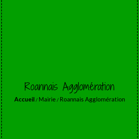
Roannais Agglomération
Accueil
Mairie
Roannais Agglomération
/
/