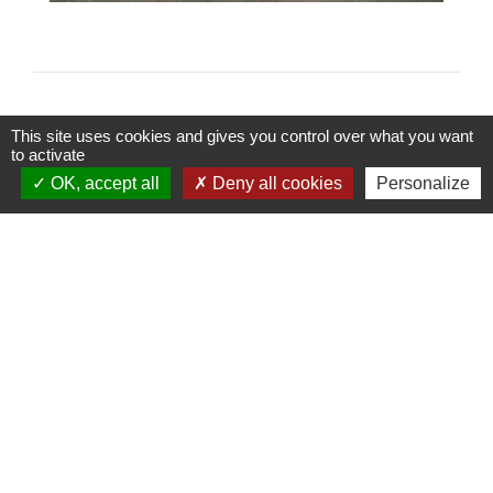
This site uses cookies and gives you control over what you want
to activate
Contactez votre mairie
OK, accept all
Deny all cookies
Personalize
Commune de Coutouvre
31 Grande Rue
42460 Coutouvre - FRANCE
+33 4 77 66 21 13
Contact par formulaire