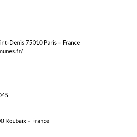
aint-Denis 75010 Paris – France
munes.fr/
045
00 Roubaix – France