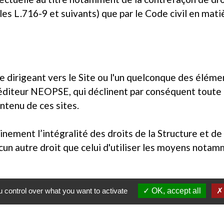
les L.716-9 et suivants) que par le Code civil en matièr
te dirigeant vers le Site ou l'un quelconque des élém
 l’éditeur NEOPSE, qui déclinent par conséquent tout
ontenu de ces sites.
nement l’intégralité des droits de la Structure et de 
aucun autre droit que celui d'utiliser les moyens nota
 control over what you want to activate
OK, accept all
e des mises à jour et de l’animation du Site mettent 