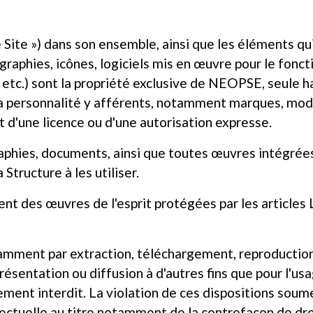
le Site ») dans son ensemble, ainsi que les éléments
ographies, icônes, logiciels mis en œuvre pour le fonc
tc.) sont la propriété exclusive de NEOPSE, seule habi
 la personnalité y afférents, notamment marques, modè
fet d'une licence ou d'une autorisation expresse.
aphies, documents, ainsi que toutes œuvres intégrées 
 Structure à les utiliser.
nt des œuvres de l'esprit protégées par les articles 
otamment par extraction, téléchargement, reproduction
ésentation ou diffusion à d'autres fins que pour l'us
ement interdit. La violation de ces dispositions sou
lectuelle au titre notamment de la contrefaçon de dro