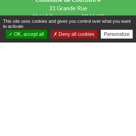
31 Grande Rue
42460 Coutouvre - FRANCE
This site uses cookies and gives you control over what you want
+33 4 77 66 21 13
to activate
OK, accept all
Deny all cookies
Personalize
Contact par formulaire
Mentions légales
-
Politique de confidentialité
-
Accessibilité
-
Plan du site
-
Gestion des cookies
Site créé en partenariat avec Réseau des Communes