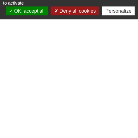
to activate
Signaler une erreur sur cette page
OK, accept all
Deny all cookies
Personalize
Contactez votre mairie
Commune de Coutouvre
31 Grande Rue
42460 Coutouvre - FRANCE
+33 4 77 66 21 13
Contact par formulaire
Mentions légales
-
Politique de confidentialité
-