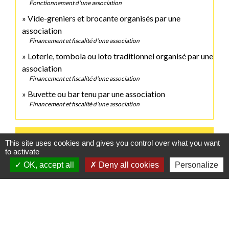
Fonctionnement d'une association
Vide-greniers et brocante organisés par une
association
Financement et fiscalité d'une association
Loterie, tombola ou loto traditionnel organisé par une
association
Financement et fiscalité d'une association
Buvette ou bar tenu par une association
Financement et fiscalité d'une association
Comment faire si...
This site uses cookies and gives you control over what you want
to activate
OK, accept all
Deny all cookies
Personalize
Je crée une association
Signaler une erreur sur cette page