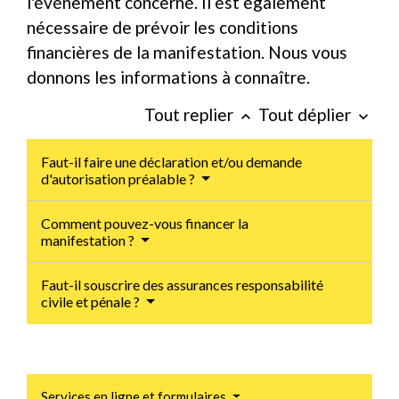
l'événement concerné. Il est également
nécessaire de prévoir les conditions
financières de la manifestation. Nous vous
donnons les informations à connaître.
Tout replier
Tout déplier
keyboard_arrow_up
keyboard_arrow_down
Faut-il faire une déclaration et/ou demande
d'autorisation préalable ?
Comment pouvez-vous financer la
manifestation ?
Faut-il souscrire des assurances responsabilité
civile et pénale ?
Services en ligne et formulaires