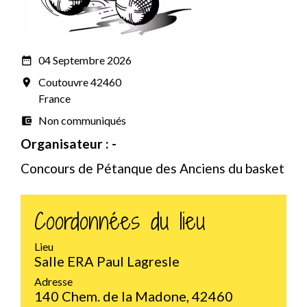
04 Septembre 2026
date_range
Coutouvre 42460
room
France
Non communiqués
account_balance_wallet
Organisateur : -
Concours de Pétanque des Anciens du basket
Coordonnées du lieu
Lieu
Salle ERA Paul Lagresle
Adresse
140 Chem. de la Madone, 42460