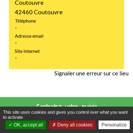
Coutouvre
42460 Coutouvre
Téléphone
-
Adresse email
-
Site Internet
-
Signaler une erreur sur ce lieu
Contactez votre mairie
This site uses cookies and gives you control over what you want
to activate
Commune de Coutouvre
OK, accept all
Deny all cookies
Personalize
31 Grande Rue